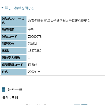
詳しい情報を閉じる
雑誌名,シリーズ
教育学研究 明星大学通信制大学院研究紀要 2-
名
発行頻度
年刊
雑誌コード
Z0000978
和洋区分
和雑誌
ISSN
13472380
同時受入冊数
1
保管場所コード
図書館
件名
2002+ Ｍ
各号一覧
各号
8
冊