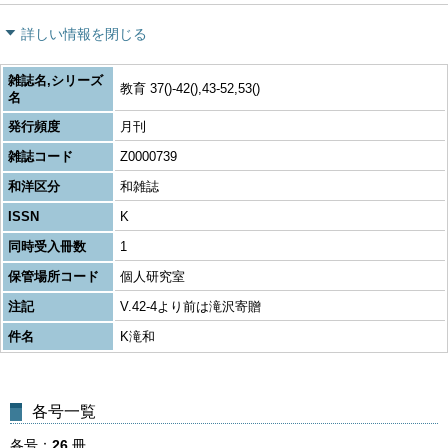
詳しい情報を閉じる
雑誌名,シリーズ
教育 37()-42(),43-52,53()
名
発行頻度
月刊
雑誌コード
Z0000739
和洋区分
和雑誌
ISSN
K
同時受入冊数
1
保管場所コード
個人研究室
注記
V.42-4より前は滝沢寄贈
件名
K滝和
各号一覧
各号
26
冊