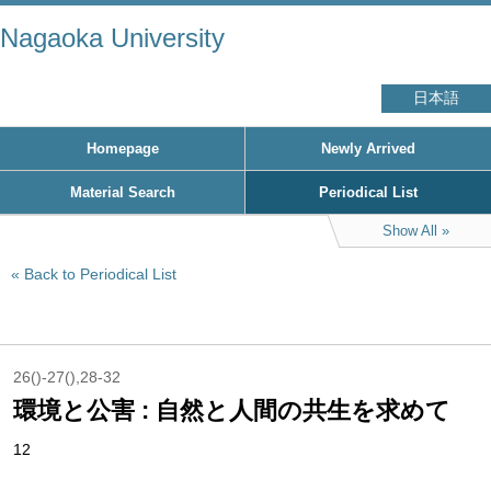
Nagaoka University
日本語
Homepage
Newly Arrived
Material Search
Periodical List
Show All
Back to Periodical List
26()-27(),28-32
環境と公害 : 自然と人間の共生を求めて
12