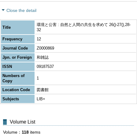
Close the detail
環境と公害 : 自然と人間の共生を求めて 26()-27(),28-
Title
32
Frequency
12
Journal Code
Z0000869
Jpn. or Foreign
和雑誌
ISSN
09187537
Numbers of
1
Copy
Location Code
図書館
Subjects
LIB+
Volume List
Volume
118
items