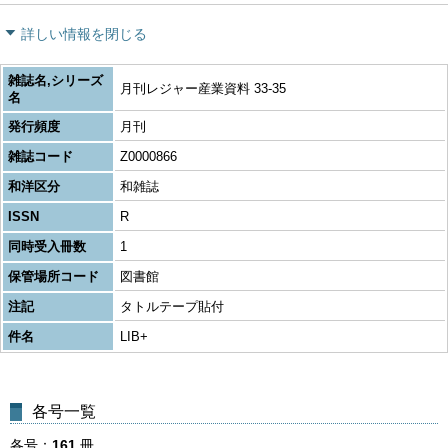
詳しい情報を閉じる
雑誌名,シリーズ
月刊レジャー産業資料 33-35
名
発行頻度
月刊
雑誌コード
Z0000866
和洋区分
和雑誌
ISSN
R
同時受入冊数
1
保管場所コード
図書館
注記
タトルテープ貼付
件名
LIB+
各号一覧
各号
161
冊