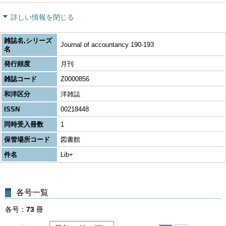
詳しい情報を閉じる
雑誌名,シリーズ
Journal of accountancy 190-193
名
発行頻度
月刊
雑誌コード
Z0000856
和洋区分
洋雑誌
ISSN
00218448
同時受入冊数
1
保管場所コード
図書館
件名
Lib+
各号一覧
各号
73
冊