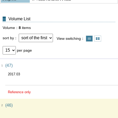
Volume List
Volume
8
items
sort by
View switching
per page
(47)
1
2017.03
Reference only
(46)
2