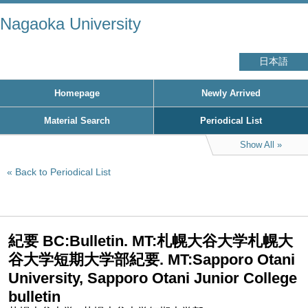
Nagaoka University
日本語
Homepage
Newly Arrived
Material Search
Periodical List
Show All
Back to Periodical List
紀要 BC:Bulletin. MT:札幌大谷大学札幌大
谷大学短期大学部紀要. MT:Sapporo Otani
University, Sapporo Otani Junior College
bulletin