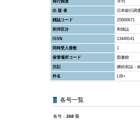
発行頻度
月刊
出 版 者
日本銀行調
雑誌コード
Z0000671
和洋区分
和雑誌
ISSN
13449141
同時受入冊数
1
保管場所コード
図書館
注記
継続前誌：経済統
件名
LIB+
各号一覧
各号
268
冊