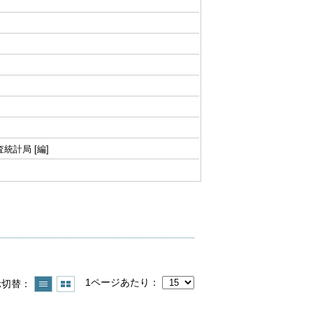
査統計局 [編]
1ページあたり
示切替