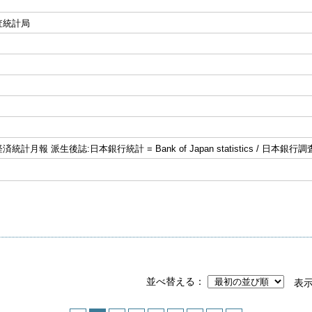
査統計局
計月報 派生後誌:日本銀行統計 = Bank of Japan statistics / 日本銀行調
並べ替える
表