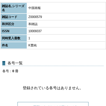
雑誌名,シリーズ
中国画報
名
雑誌コード
Z0000579
和洋区分
和雑誌
ISSN
10009337
同時受入冊数
1
件名
K曹純
各号一覧
各号
0
冊
登録されている各号はありません。