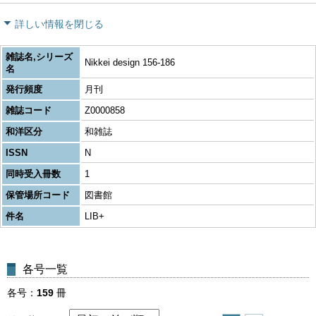
詳しい情報を閉じる
雑誌名,シリーズ
Nikkei design 156-186
名
発行頻度
月刊
雑誌コード
Z0000858
和洋区分
和雑誌
ISSN
N
同時受入冊数
1
保管場所コード
図書館
件名
LIB+
各号一覧
各号
159
冊