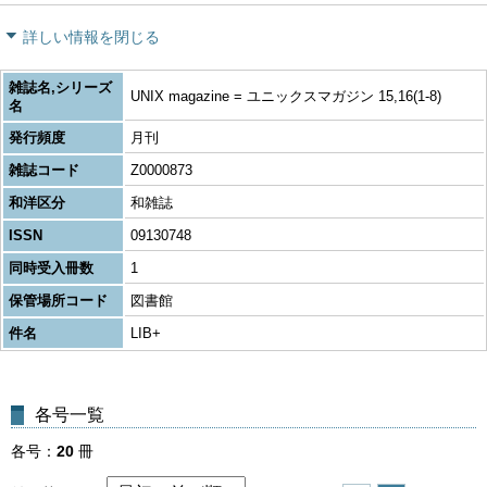
詳しい情報を閉じる
雑誌名,シリーズ
UNIX magazine = ユニックスマガジン 15,16(1-8)
名
発行頻度
月刊
雑誌コード
Z0000873
和洋区分
和雑誌
ISSN
09130748
同時受入冊数
1
保管場所コード
図書館
件名
LIB+
各号一覧
各号
20
冊