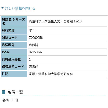
詳しい情報を閉じる
雑誌名,シリーズ
流通科学大学論集人文・自然編 12-13
名
発行頻度
年刊
雑誌コード
Z0000956
和洋区分
和雑誌
ISSN
09153047
同時受入冊数
1
保管場所コード
図書館
注記
寄贈：流通科学大学学術研究会
各号一覧
各号
0
冊