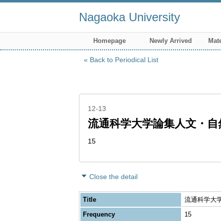
Nagaoka University
Homepage
Newly Arrived
Mate
Back to Periodical List
12-13
流通科学大学論集人文・自
15
Close the detail
Title
流通科学大学
Frequency
15