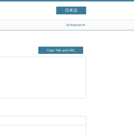
日本語
all features≫
Copy Title and URL