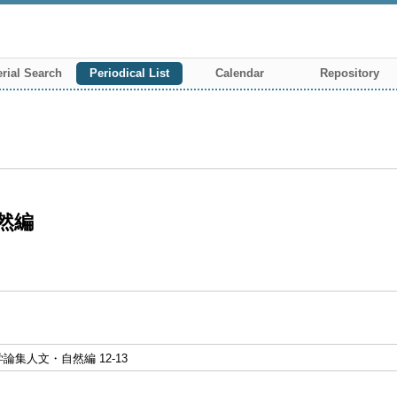
rial Search
Periodical List
Calendar
Repository
然編
論集人文・自然編 12-13