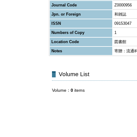
Journal Code
Z0000956
Jpn. or Foreign
和雑誌
ISSN
09153047
Numbers of Copy
1
Location Code
図書館
Notes
寄贈：流通
Volume List
Volume
0
items