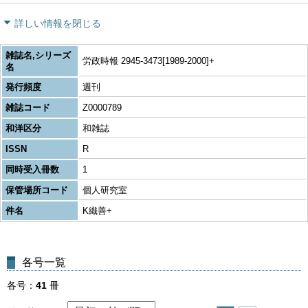
詳しい情報を閉じる
雑誌名,シリーズ
労政時報 2945-3473[1989-2000]+
名
発行頻度
週刊
雑誌コード
Z0000789
和洋区分
和雑誌
ISSN
R
同時受入冊数
1
保管場所コード
個人研究室
件名
K織善+
各号一覧
各号
41
冊