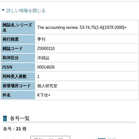
詳しい情報を閉じる
雑誌名,シリーズ
The accounting review. 53-74,75(1-4)[1978-2000]+
名
発行頻度
季刊
雑誌コード
Z0000110
和洋区分
洋雑誌
ISSN
00014826
同時受入冊数
1
保管場所コード
個人研究室
件名
K下佳+
各号一覧
各号
21
冊