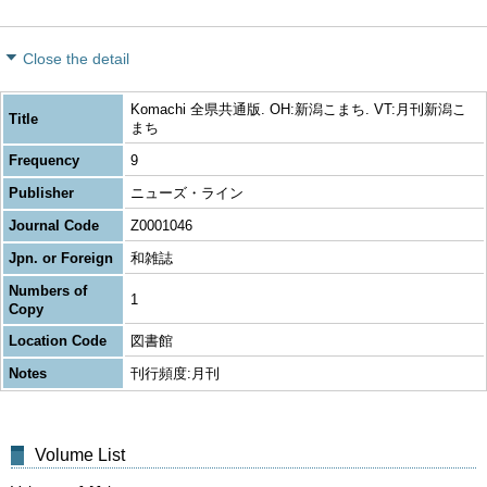
Close the detail
Komachi 全県共通版. OH:新潟こまち. VT:月刊新潟こ
Title
まち
Frequency
9
Publisher
ニューズ・ライン
Journal Code
Z0001046
Jpn. or Foreign
和雑誌
Numbers of
1
Copy
Location Code
図書館
Notes
刊行頻度:月刊
Volume List