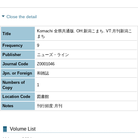
Close the detail
Komachi 全県共通版. OH:新潟こまち. VT:月刊新潟こ
Title
まち
Frequency
9
Publisher
ニューズ・ライン
Journal Code
Z0001046
Jpn. or Foreign
和雑誌
Numbers of
1
Copy
Location Code
図書館
Notes
刊行頻度:月刊
Volume List