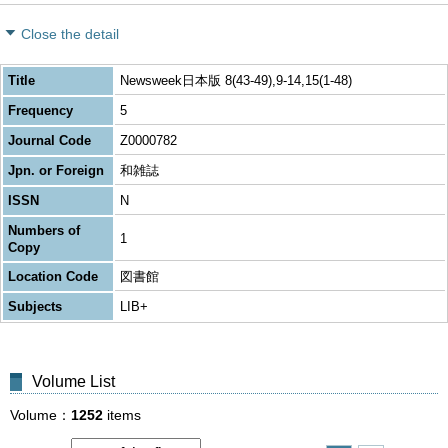
Close the detail
Title
Newsweek日本版 8(43-49),9-14,15(1-48)
Frequency
5
Journal Code
Z0000782
Jpn. or Foreign
和雑誌
ISSN
N
Numbers of
1
Copy
Location Code
図書館
Subjects
LIB+
Volume List
Volume
1252
items