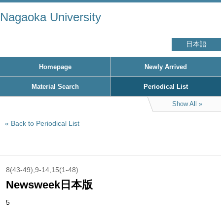
Nagaoka University
日本語
Homepage
Newly Arrived
Material Search
Periodical List
Show All
Back to Periodical List
8(43-49),9-14,15(1-48)
Newsweek日本版
5