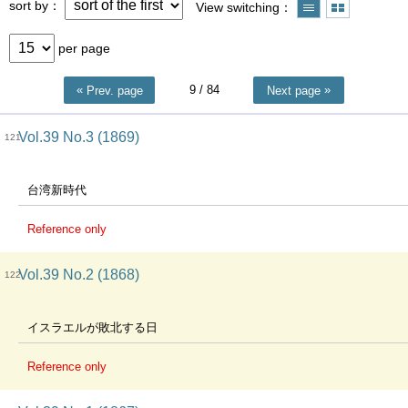
sort by
View switching
per page
9
/ 84
Prev. page
Next page
Vol.39 No.3 (1869)
121
台湾新時代
Reference only
Vol.39 No.2 (1868)
122
イスラエルが敗北する日
Reference only