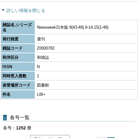
詳しい情報を閉じる
雑誌名,シリーズ
Newsweek日本版 8(43-49),9-14,15(1-48)
名
発行頻度
週刊
雑誌コード
Z0000782
和洋区分
和雑誌
ISSN
N
同時受入冊数
1
保管場所コード
図書館
件名
LIB+
各号一覧
各号
1252
冊