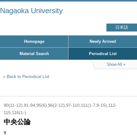
Nagaoka University
日本語
Homepage
Newly Arrived
Material Search
Periodical List
Show All
Back to Periodical List
90(11-12),91-94,95(6),96(2-12),97-110,111(1-7,9-15),112-
115,116(1-)
中央公論
9