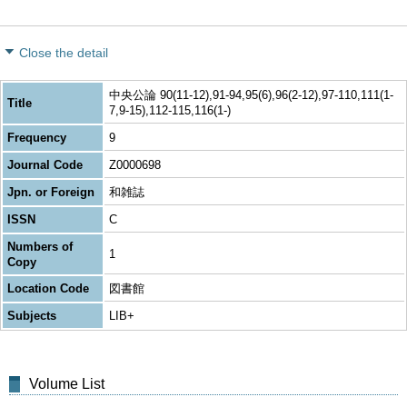
Close the detail
中央公論 90(11-12),91-94,95(6),96(2-12),97-110,111(1-
Title
7,9-15),112-115,116(1-)
Frequency
9
Journal Code
Z0000698
Jpn. or Foreign
和雑誌
ISSN
C
Numbers of
1
Copy
Location Code
図書館
Subjects
LIB+
Volume List