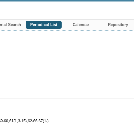
rial Search
Periodical List
Calendar
Repository
0,61(1,3-15),62-66,67(1-)