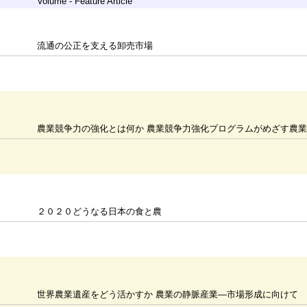
Volume - Feature Article
流通の公正を支える卸売市場
農業競争力の強化とは何か 農業競争力強化プログラムがめざす農
２０２０どうなる日本の食と農
世界農業遺産をどう活かすか 農業の静脈産業―市場形成に向けて