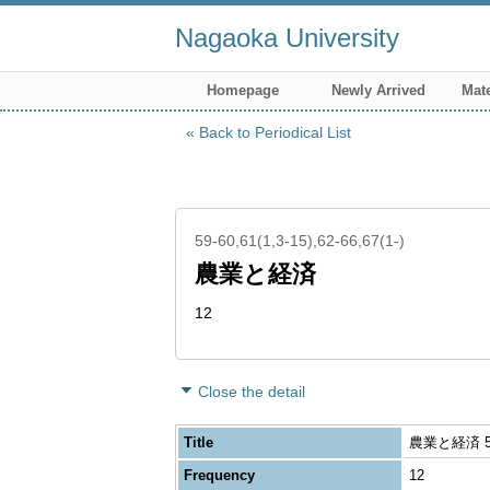
Nagaoka University
Homepage
Newly Arrived
Mate
Back to Periodical List
59-60,61(1,3-15),62-66,67(1-)
農業と経済
12
Close the detail
Title
農業と経済 59-6
Frequency
12