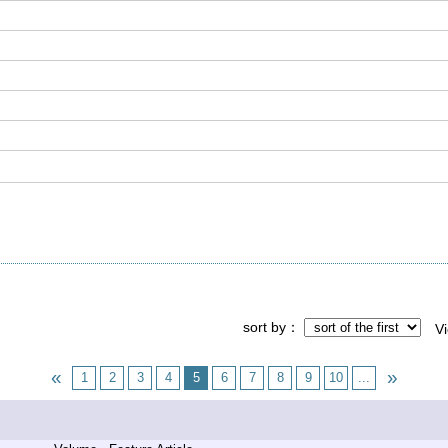
sort by
V
1
2
3
4
5
6
7
8
9
10
...