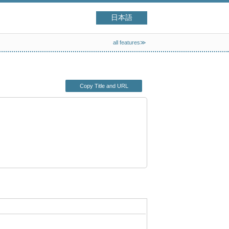
日本語
all features≫
Copy Title and URL