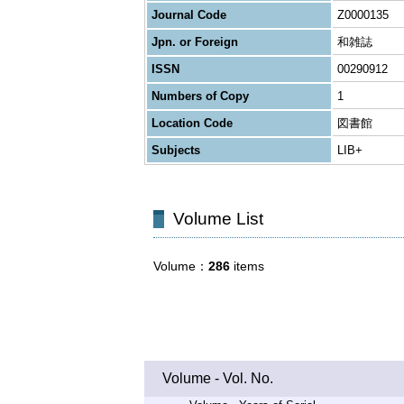
Journal Code
Z0000135
Jpn. or Foreign
和雑誌
ISSN
00290912
Numbers of Copy
1
Location Code
図書館
Subjects
LIB+
Volume List
Volume
286
items
Volume - Vol. No.