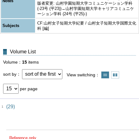
Notes
版者変更: 山村学園短期大学コミュニケーション学科
(-23号 (平23))→山村学園短期大学キャリアコミュニケ
ーション学科 (24号 (平25)-)
CF:山村女子短期大学紀要 / 山村女子短期大学国際文化
Subjects
科 [編]
Volume List
Volume
15
items
sort by
View switching
per page
(29)
1
Reference only