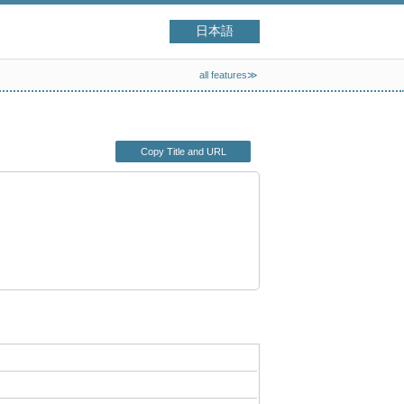
日本語
all features≫
Copy Title and URL