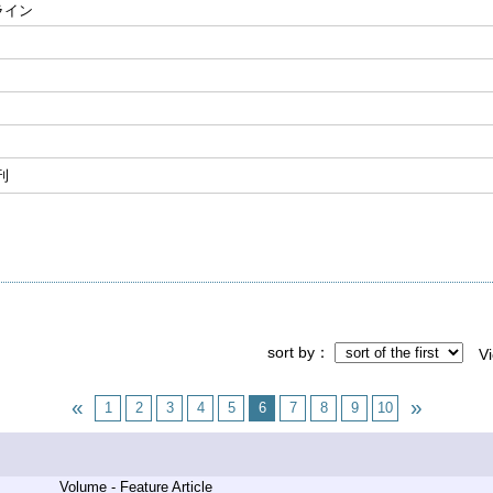
ライン
刊
sort by
V
1
2
3
4
5
6
7
8
9
10
Volume - Feature Article