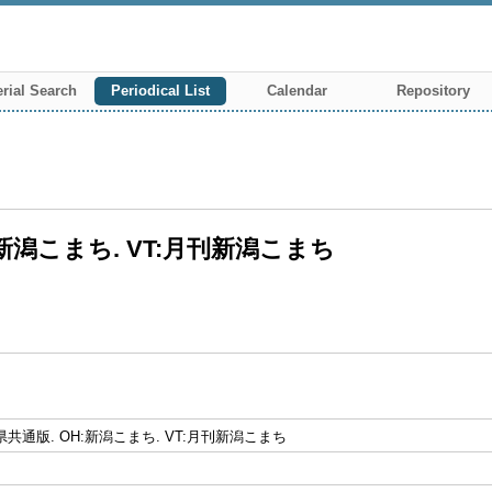
rial Search
Periodical List
Calendar
Repository
H:新潟こまち. VT:月刊新潟こまち
 全県共通版. OH:新潟こまち. VT:月刊新潟こまち