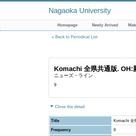
Nagaoka University
Homepage
Newly Arrived
Mate
Back to Periodical List
Komachi 全県共通版. O
ニューズ・ライン
9
Close the detail
Title
Komachi
Frequency
9