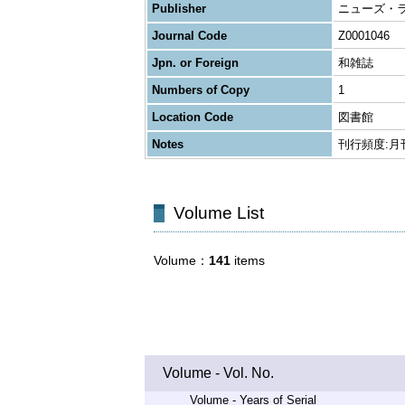
Publisher
ニューズ・
Journal Code
Z0001046
Jpn. or Foreign
和雑誌
Numbers of Copy
1
Location Code
図書館
Notes
刊行頻度:月
Volume List
Volume
141
items
Volume - Vol. No.
Volume - Years of Serial