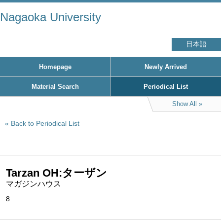
Nagaoka University
日本語
Homepage
Newly Arrived
Material Search
Periodical List
Show All
Back to Periodical List
Tarzan OH:ターザン
マガジンハウス
8