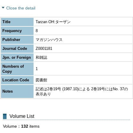
Close the detail
Title
Tarzan OH:ターザン
Frequency
8
Publisher
マガジンハウス
Journal Code
Z0001181
Jpn. or Foreign
和雑誌
Numbers of
1
Copy
Location Code
図書館
記述は2巻19号 (1987.10)による 2巻19号にはNo. 37の
Notes
表示あり
Volume List
Volume
132
items