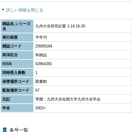
詳しい情報を閉じる
雑誌名,シリーズ
九州大谷研究紀要 1-14,16-26
名
発行頻度
半年刊
雑誌コード
Z0000184
和洋区分
和雑誌
ISSN
02864282
同時受入冊数
1
保管場所コード
図書館
配架場所コード
67
注記
寄贈：九州大谷短期大学九州大谷学会
件名
2002+
各号一覧