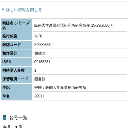
詳しい情報を閉じる
雑誌名,シリーズ
阪南大学産業経済研究所研究所報 15-29[2000]+
名
発行頻度
年刊
雑誌コード
Z0000533
和洋区分
和雑誌
ISSN
09168281
同時受入冊数
1
保管場所コード
図書館
注記
寄贈：阪南大学産業経済研究所
件名
2001+
各号一覧
各号
3
冊