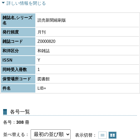
詳しい情報を閉じる
雑誌名,シリーズ
読売新聞縮刷版
名
発行頻度
月刊
雑誌コード
Z0000820
和洋区分
和雑誌
ISSN
Y
同時受入冊数
1
保管場所コード
図書館
件名
LIB+
各号一覧
各号
308
冊
並べ替える
表示切替