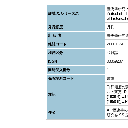
歴史學研究 BC:Re
雑誌名,シリーズ名
Zeitschrift 
of historical
発行頻度
月刊
出 版 者
歴史學研究
雑誌コード
Z0001179
和洋区分
和雑誌
ISSN
03869237
同時受入冊数
1
保管場所コード
書庫
刊行頻度の変更: 
ルの変更: Rekis
注記
(1939.4))→R
(1950.9))→Re
AF:歴史學
件名
研究会 SS