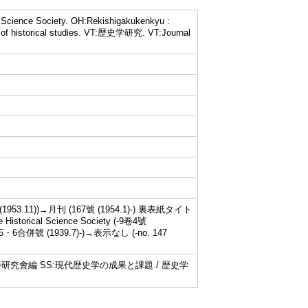
Science Society. OH:Rekishigakukenkyu :
al of historical studies. VT:歴史学研究. VT:Journal
(1953.11))→月刊 (167號 (1954.1)-) 裏表紙タイト
 Historical Science Society (-9卷4號
ng (9卷5・6合併號 (1939.7)-)→表示なし (-no. 147
學研究會編 SS:現代歴史学の成果と課題 / 歴史学