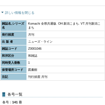
詳しい情報を閉じる
雑誌名,シリーズ
Komachi 全県共通版. OH:新潟こまち. VT:月刊新潟こ
名
まち
発行頻度
月刊
出 版 者
ニューズ・ライン
雑誌コード
Z0001046
和洋区分
和雑誌
同時受入冊数
1
保管場所コード
図書館
注記
刊行頻度:月刊
各号一覧
各号
141
冊