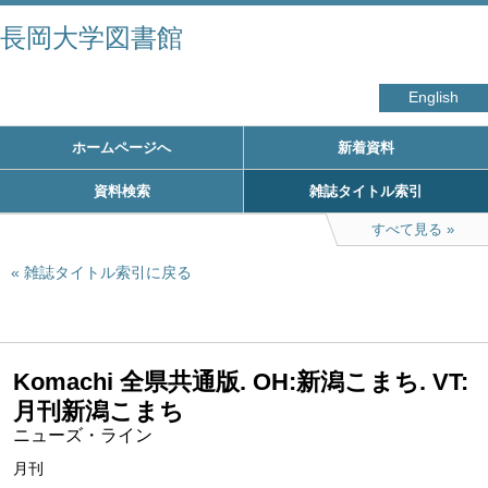
長岡大学図書館
English
ホームページへ
新着資料
資料検索
雑誌タイトル索引
すべて見る
雑誌タイトル索引に戻る
Komachi 全県共通版. OH:新潟こまち. VT:
月刊新潟こまち
ニューズ・ライン
月刊