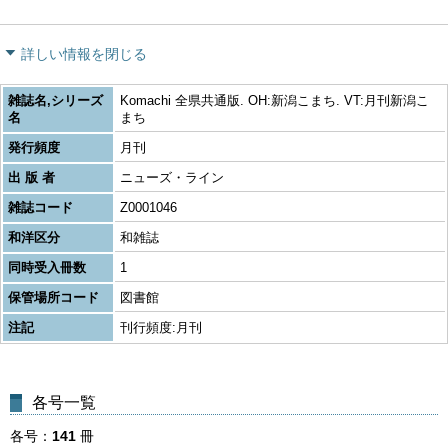
詳しい情報を閉じる
雑誌名,シリーズ
Komachi 全県共通版. OH:新潟こまち. VT:月刊新潟こ
名
まち
発行頻度
月刊
出 版 者
ニューズ・ライン
雑誌コード
Z0001046
和洋区分
和雑誌
同時受入冊数
1
保管場所コード
図書館
注記
刊行頻度:月刊
各号一覧
各号
141
冊