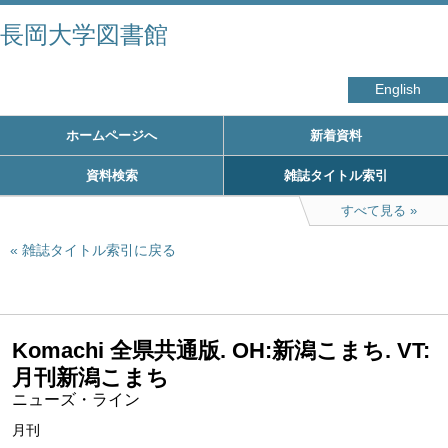
長岡大学図書館
English
ホームページへ
新着資料
資料検索
雑誌タイトル索引
すべて見る
雑誌タイトル索引に戻る
Komachi 全県共通版. OH:新潟こまち. VT:
月刊新潟こまち
ニューズ・ライン
月刊