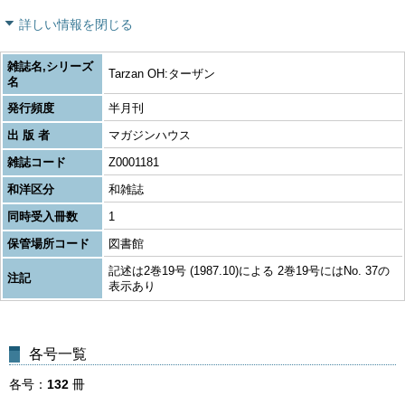
詳しい情報を閉じる
雑誌名,シリーズ
Tarzan OH:ターザン
名
発行頻度
半月刊
出 版 者
マガジンハウス
雑誌コード
Z0001181
和洋区分
和雑誌
同時受入冊数
1
保管場所コード
図書館
記述は2巻19号 (1987.10)による 2巻19号にはNo. 37の
注記
表示あり
各号一覧
各号
132
冊