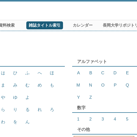
資料検索
雑誌タイトル索引
カレンダー
長岡大学リポジト
アルファベット
は
ひ
ふ
へ
ほ
A
B
C
D
E
ま
み
む
め
も
M
N
O
P
Q
や
ゆ
よ
Y
Z
数字
ら
り
る
れ
ろ
1
2
3
4
5
わ
を
ん
その他