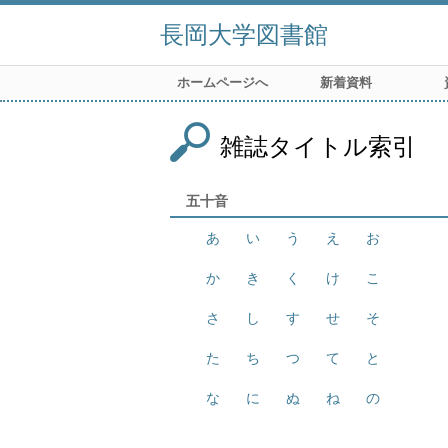
長岡大学図書館
ホームページへ
新着資料
雑誌タイトル索引
五十音
あ
い
う
え
お
か
き
く
け
こ
さ
し
す
せ
そ
た
ち
つ
て
と
な
に
ぬ
ね
の