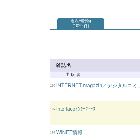
逐次刊行物
1029 件
雑誌名
出 版 者
INTERNET magazin／デジタ
196
Interfaceｲﾝﾀｰﾌｪｰｽ
197
WINET情報
198