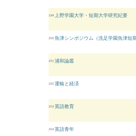
上野学園大学・短期大学研究紀要
199
魚津シンポジウム（洗足学園魚津短
200
浦和論叢
201
運輸と経済
202
英語教育
203
英語青年
204