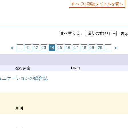
すべての雑誌タイトルを表示
並べ替える
表
...
11
12
13
14
15
16
17
18
19
20
...
発行頻度
URL1
ルコミュニケーションの総合誌
月刊