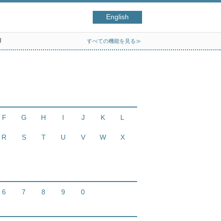
English
リ
すべての機能を見る≫
F
G
H
I
J
K
L
R
S
T
U
V
W
X
6
7
8
9
0