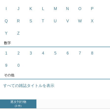
I
J
K
L
M
N
O
P
Q
R
S
T
U
V
W
X
Y
Z
数字
1
2
3
4
5
6
7
8
9
0
その他
すべての雑誌タイトルを表示
逐次刊行物
3 件