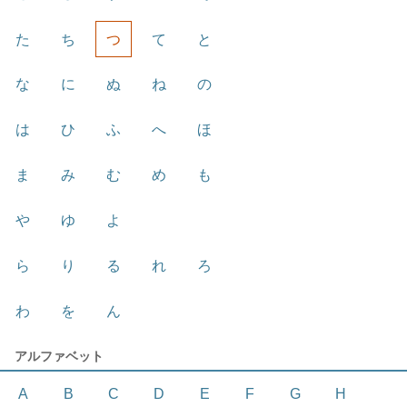
た
ち
つ
て
と
な
に
ぬ
ね
の
は
ひ
ふ
へ
ほ
ま
み
む
め
も
や
ゆ
よ
ら
り
る
れ
ろ
わ
を
ん
アルファベット
A
B
C
D
E
F
G
H