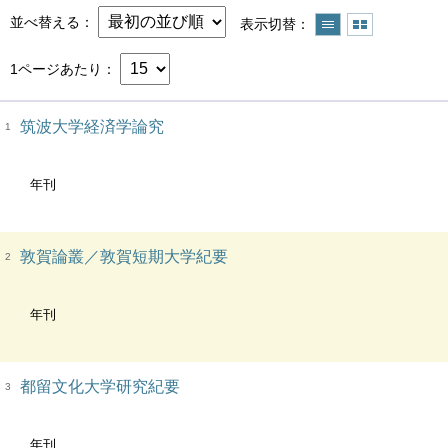
並べ替える
表示切替
1ページあたり
筑波大学経済学論究
1
年刊
敦賀論叢／敦賀短期大学紀要
2
年刊
都留文化大学研究紀要
3
年刊