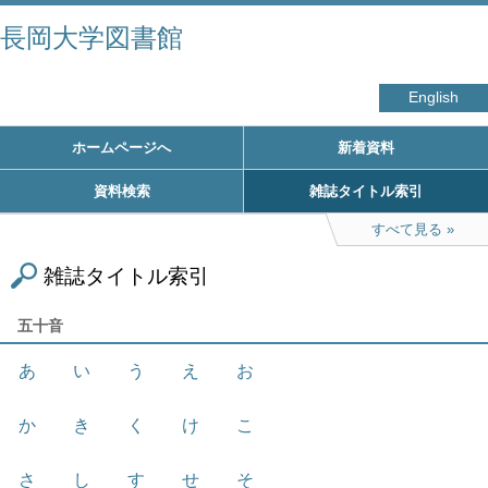
長岡大学図書館
English
ホームページへ
新着資料
資料検索
雑誌タイトル索引
すべて見る
雑誌タイトル索引
五十音
あ
い
う
え
お
か
き
く
け
こ
さ
し
す
せ
そ