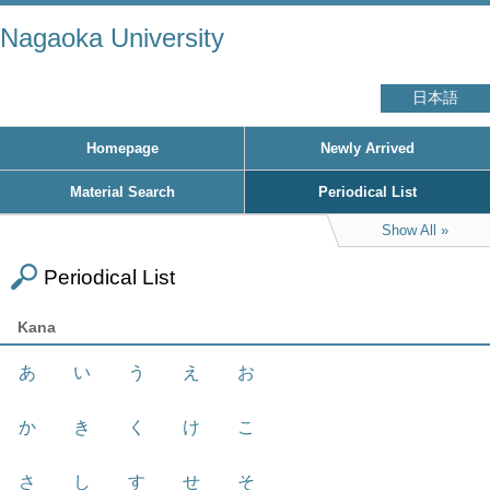
Nagaoka University
日本語
Homepage
Newly Arrived
Material Search
Periodical List
Show All
Periodical List
Kana
あ
い
う
え
お
か
き
く
け
こ
さ
し
す
せ
そ