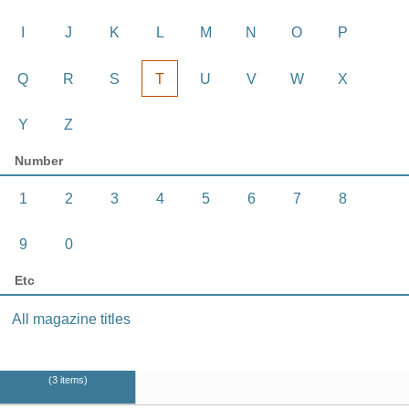
I
J
K
L
M
N
O
P
Q
R
S
T
U
V
W
X
Y
Z
Number
1
2
3
4
5
6
7
8
9
0
Etc
All magazine titles
3 items