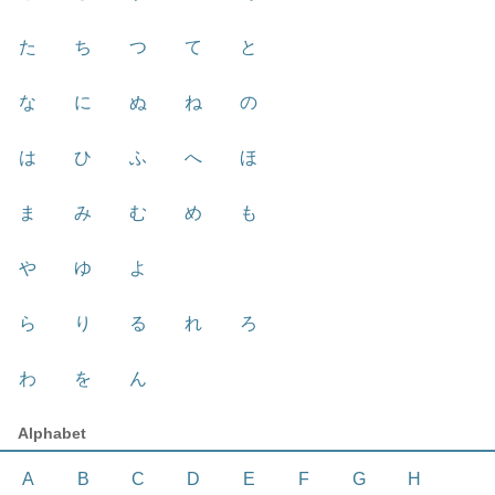
た
ち
つ
て
と
な
に
ぬ
ね
の
は
ひ
ふ
へ
ほ
ま
み
む
め
も
や
ゆ
よ
ら
り
る
れ
ろ
わ
を
ん
Alphabet
A
B
C
D
E
F
G
H