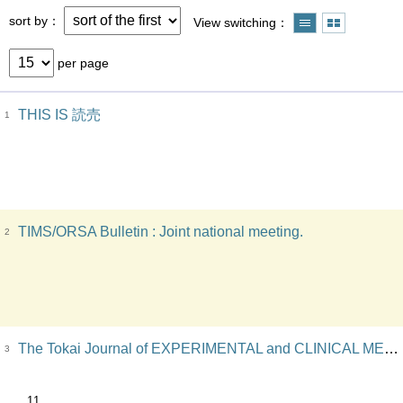
sort by
View switching
per page
THIS IS 読売
1
TIMS/ORSA Bulletin : Joint national meeting.
2
The Tokai Journal of EXPERIMENTAL and CLINICAL MEDICINE.
3
11