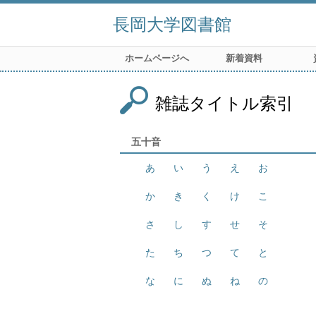
長岡大学図書館
ホームページへ
新着資料
雑誌タイトル索引
五十音
あ
い
う
え
お
か
き
く
け
こ
さ
し
す
せ
そ
た
ち
つ
て
と
な
に
ぬ
ね
の