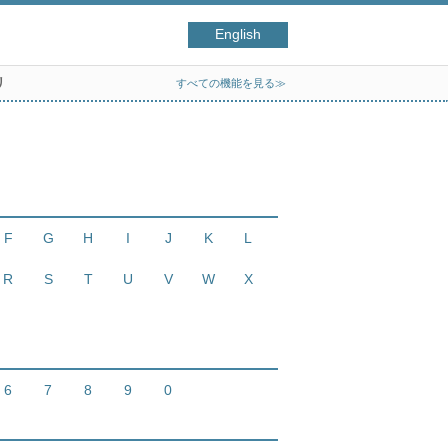
English
リ
すべての機能を見る≫
F
G
H
I
J
K
L
R
S
T
U
V
W
X
6
7
8
9
0