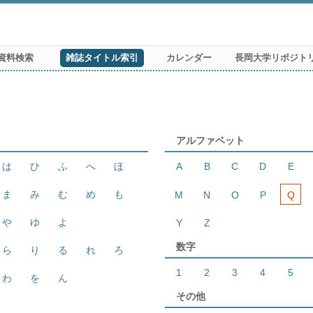
資料検索
雑誌タイトル索引
カレンダー
長岡大学リポジト
アルファベット
は
ひ
ふ
へ
ほ
A
B
C
D
E
ま
み
む
め
も
M
N
O
P
Q
や
ゆ
よ
Y
Z
数字
ら
り
る
れ
ろ
1
2
3
4
5
わ
を
ん
その他