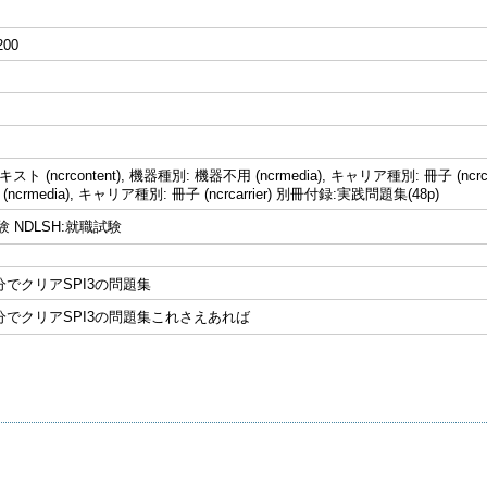
200
ト (ncrcontent), 機器種別: 機器不用 (ncrmedia), キャリア種別: 冊子 (ncrca
ncrmedia), キャリア種別: 冊子 (ncrcarrier) 別冊付録:実践問題集(48p)
験 NDLSH:就職試験
8分でクリアSPI3の問題集
38分でクリアSPI3の問題集これさえあれば