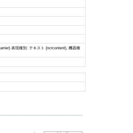
rrier) 表現種別: テキスト (ncrcontent), 機器種