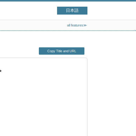
日本語
all features≫
Copy Title and URL
。