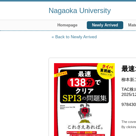
Nagaoka University
Homepage
Newly Arrived
Mate
Back to Newly Arrived
最速
柳本新
TAC
2025/1
978430
The cover
By clickin