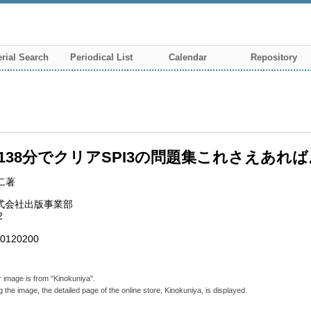
rial Search
Periodical List
Calendar
Repository
138分でクリアSPI3の問題集これさえあれば
二著
株式会社出版事業部
2
0120200
 image is from "Kinokuniya".
g the image, the detailed page of the online store, Kinokuniya, is displayed.