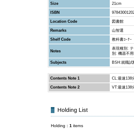
Size
21cm
ISBN
9784300120
Location Code
図書館
Remarks
山智選
Shelf Code
教科書ｺｰﾅｰ
表現種別: テキス
Notes
別: 機器不用 (
Subjects
BSH:就職試
Contents Note 1
CL:最速13
Contents Note 2
VT:最速1
Holding List
Holding
1
items