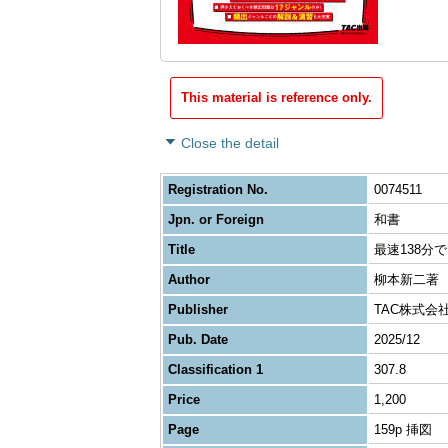
This material is reference only.
Close the detail
Registration No.
0074511
Jpn. or Foreign
和書
Title
最速138分
Author
柳本新二著
Publisher
TAC株式会
Pub. Date
2025/12
Classification 1
307.8
Price
1,200
Page
159p 挿図