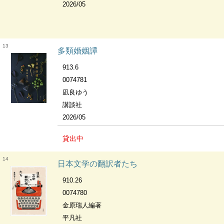
2026/05
13
多類婚姻譚
913.6
0074781
凪良ゆう
講談社
2026/05
貸出中
14
日本文学の翻訳者たち
910.26
0074780
金原瑞人編著
平凡社