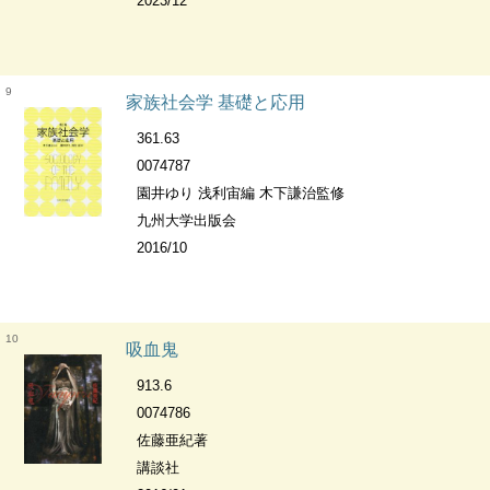
2023/12
9
家族社会学 基礎と応用
361.63
0074787
園井ゆり 浅利宙編 木下謙治監修
九州大学出版会
2016/10
10
吸血鬼
913.6
0074786
佐藤亜紀著
講談社