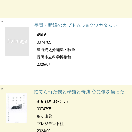
5
長岡・新潟のカブトムシ&クワガタムシ
486.6
0074785
星野光之介編集・執筆
長岡市立科学博物館
2025/07
6
捨てられた僕と母猫と奇跡 心に傷を負った二人が新たに見つけた居場所
916
ﾙﾎﾟﾙﾀｰｼﾞｭ
0074795
船ヶ山著
プレジデント社
2024/06