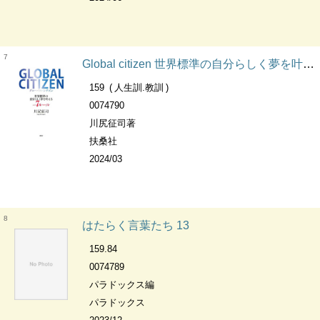
7
Global citizen 世界標準の自分らしく夢を叶える7ルール
159
人生訓.教訓
0074790
川尻征司著
扶桑社
2024/03
8
はたらく言葉たち 13
159.84
0074789
パラドックス編
パラドックス