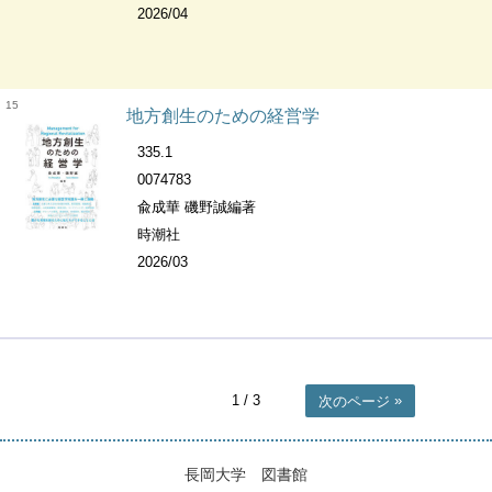
2026/04
15
地方創生のための経営学
335.1
0074783
兪成華 磯野誠編著
時潮社
2026/03
1
/ 3
次のページ
長岡大学 図書館