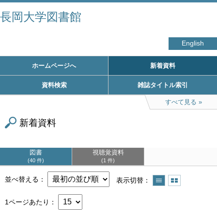
長岡大学図書館
English
ホームページへ
新着資料
資料検索
雑誌タイトル索引
すべて見る
新着資料
図書
視聴覚資料
40 件
1 件
並べ替える
表示切替
1ページあたり