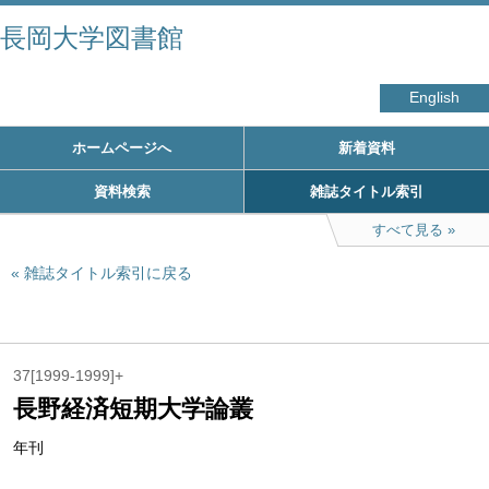
長岡大学図書館
English
ホームページへ
新着資料
資料検索
雑誌タイトル索引
すべて見る
雑誌タイトル索引に戻る
37[1999-1999]+
長野経済短期大学論叢
年刊