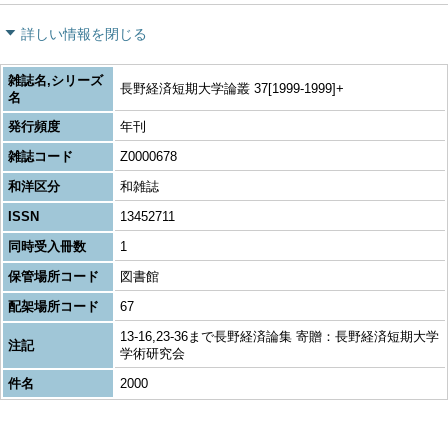
詳しい情報を閉じる
雑誌名,シリーズ
長野経済短期大学論叢 37[1999-1999]+
名
発行頻度
年刊
雑誌コード
Z0000678
和洋区分
和雑誌
ISSN
13452711
同時受入冊数
1
保管場所コード
図書館
配架場所コード
67
13-16,23-36まで長野経済論集 寄贈：長野経済短期大学
注記
学術研究会
件名
2000