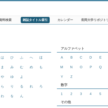
資料検索
雑誌タイトル索引
カレンダー
長岡大学リポジト
アルファベット
は
ひ
ふ
へ
ほ
A
B
C
D
E
ま
み
む
め
も
M
N
O
P
Q
や
ゆ
よ
Y
Z
数字
ら
り
る
れ
ろ
1
2
3
4
5
わ
を
ん
その他