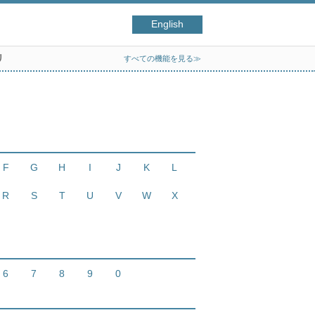
English
リ
すべての機能を見る≫
F
G
H
I
J
K
L
R
S
T
U
V
W
X
6
7
8
9
0