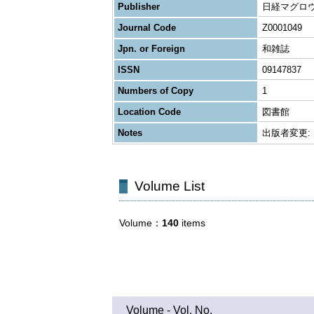
Publisher
日経マグロ
Journal Code
Z0001049
Jpn. or Foreign
和雑誌
ISSN
09147837
Numbers of Copy
1
Location Code
図書館
Notes
出版者変更: 
Volume List
Volume
140
items
Volume - Vol. No.