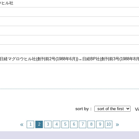
ウヒル社
日経マグロウヒル社(創刊前2号(1988年6月))→日経BP社(創刊前3号(1988年8月))
sort by
V
1
2
3
4
5
6
7
8
9
10