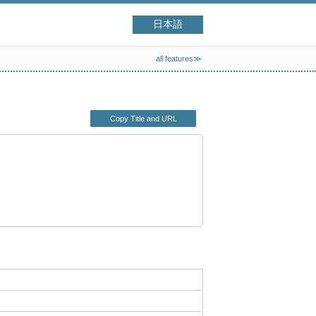
日本語
all features≫
Copy Title and URL