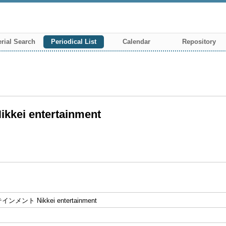
rial Search
Periodical List
Calendar
Repository
 entertainment
メント Nikkei entertainment