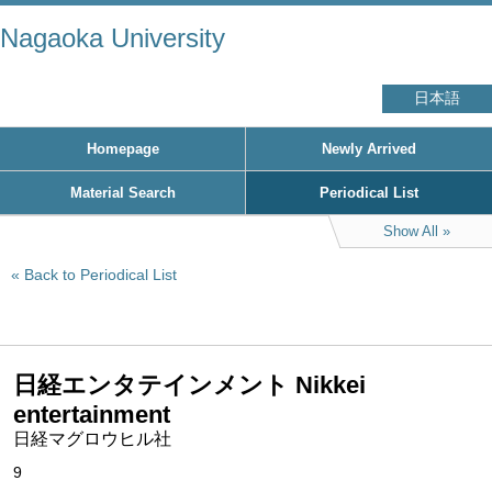
Nagaoka University
日本語
Homepage
Newly Arrived
Material Search
Periodical List
Show All
Back to Periodical List
日経エンタテインメント Nikkei
entertainment
日経マグロウヒル社
9