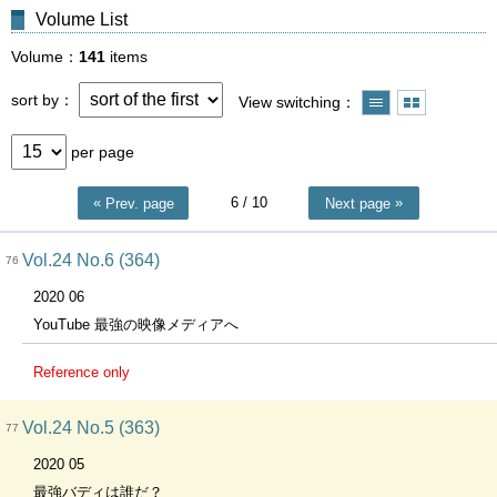
Volume List
Volume
141
items
sort by
View switching
per page
6
/ 10
Prev. page
Next page
Vol.24 No.6 (364)
76
2020 06
YouTube 最強の映像メディアへ
Reference only
Vol.24 No.5 (363)
77
2020 05
最強バディは誰だ？