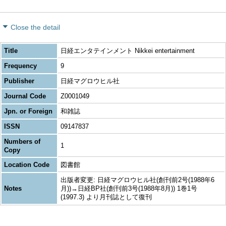
Close the detail
Title
日経エンタテインメント Nikkei entertainment
Frequency
9
Publisher
日経マグロウヒル社
Journal Code
Z0001049
Jpn. or Foreign
和雑誌
ISSN
09147837
Numbers of
1
Copy
Location Code
図書館
出版者変更: 日経マグロウヒル社(創刊前2号(1988年6
Notes
月))→日経BP社(創刊前3号(1988年8月)) 1巻1号
(1997.3) より月刊誌として復刊