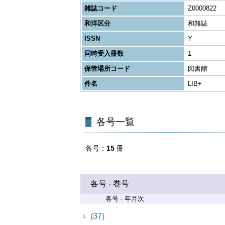
雑誌コード
Z0000822
和洋区分
和雑誌
ISSN
Y
同時受入冊数
1
保管場所コード
図書館
件名
LIB+
各号一覧
各号
15
冊
各号 - 巻号
各号 - 年月次
(37)
1