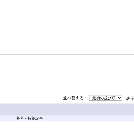
並べ替える
表
各号 - 特集記事