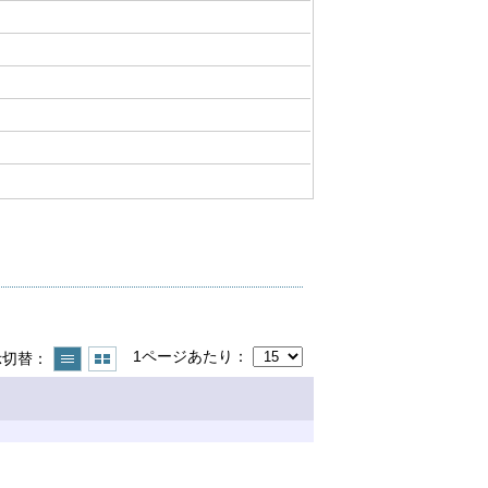
1ページあたり
示切替