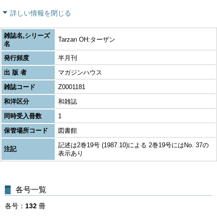
詳しい情報を閉じる
雑誌名,シリーズ
Tarzan OH:ターザン
名
発行頻度
半月刊
出 版 者
マガジンハウス
雑誌コード
Z0001181
和洋区分
和雑誌
同時受入冊数
1
保管場所コード
図書館
記述は2巻19号 (1987.10)による 2巻19号にはNo. 37の
注記
表示あり
各号一覧
各号
132
冊