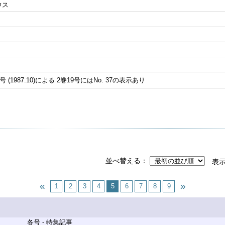
ウス
 (1987.10)による 2巻19号にはNo. 37の表示あり
並べ替える
表
1
2
3
4
5
6
7
8
9
各号 - 特集記事