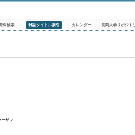
資料検索
雑誌タイトル索引
カレンダー
長岡大学リポジト
H:ターザン