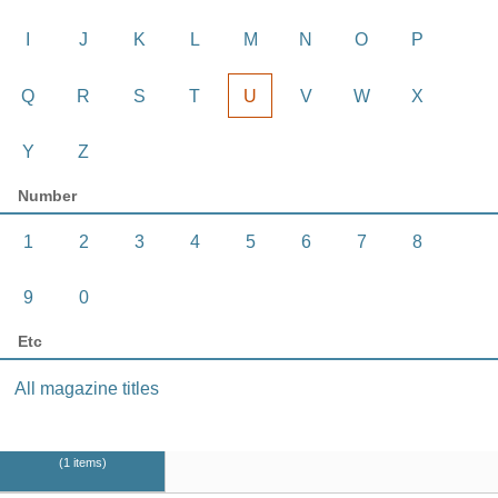
I
J
K
L
M
N
O
P
Q
R
S
T
U
V
W
X
Y
Z
Number
1
2
3
4
5
6
7
8
9
0
Etc
All magazine titles
1 items