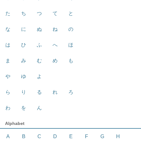
た
ち
つ
て
と
な
に
ぬ
ね
の
は
ひ
ふ
へ
ほ
ま
み
む
め
も
や
ゆ
よ
ら
り
る
れ
ろ
わ
を
ん
Alphabet
A
B
C
D
E
F
G
H