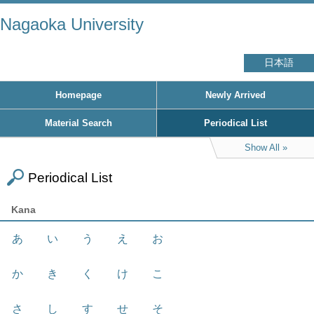
Nagaoka University
日本語
Homepage
Newly Arrived
Material Search
Periodical List
Show All
Periodical List
Kana
あ
い
う
え
お
か
き
く
け
こ
さ
し
す
せ
そ