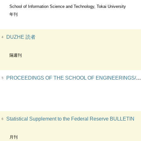
School of Information Science and Technology, Tokai University
年刊
DUZHE 読者
4
隔週刊
PROCEEDINGS OF THE SCHOOL OF ENGINEERINGS/ THE SCHOOL OF INFORMATION TECHNOLOGY AND ELECTRONICS OF TOKAI UNIVERSITY
5
Statistical Supplement to the Federal Reserve BULLETIN
6
月刊