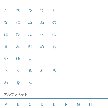
た
ち
つ
て
と
な
に
ぬ
ね
の
は
ひ
ふ
へ
ほ
ま
み
む
め
も
や
ゆ
よ
ら
り
る
れ
ろ
わ
を
ん
アルファベット
A
B
C
D
E
F
G
H