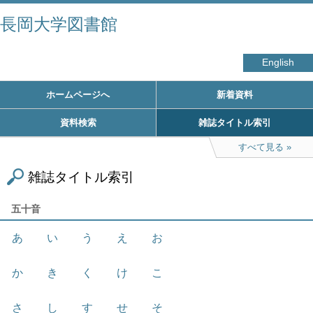
長岡大学図書館
English
ホームページへ
新着資料
資料検索
雑誌タイトル索引
すべて見る
雑誌タイトル索引
五十音
あ
い
う
え
お
か
き
く
け
こ
さ
し
す
せ
そ