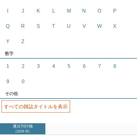
I
J
K
L
M
N
O
P
Q
R
S
T
U
V
W
X
Y
Z
数字
1
2
3
4
5
6
7
8
9
0
その他
すべての雑誌タイトルを表示
逐次刊行物
1029 件