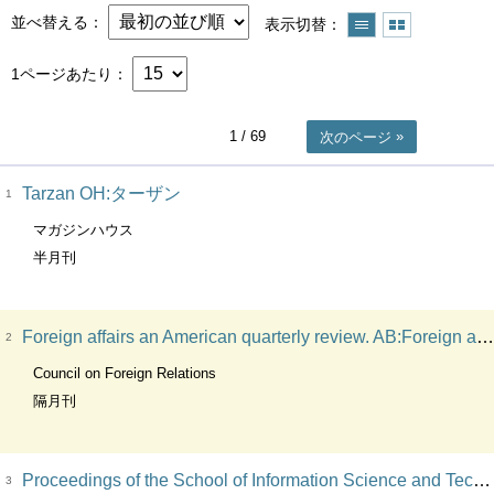
並べ替える
表示切替
1ページあたり
1
/ 69
次のページ
Tarzan OH:ターザン
1
マガジンハウス
半月刊
Foreign affairs an American quarterly review. AB:Foreign aff (N.Y. N.Y.). KT:Foreign affairs (New York, N.Y.). VT:Foreign affairs : America and the world
2
Council on Foreign Relations
隔月刊
Proceedings of the School of Information Science and Technology, Tokai University CV:Proceedings of the School of Engineering, the School of Information Science and Technology, Tokai University. ST:Proceedings of the School of Engineering/the School of Information Science and Technology, Tokai University. OH:Proceedings of the School of Engineering of Tokai University
3