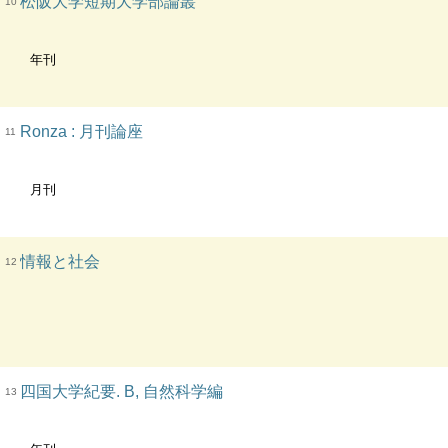
松阪大学短期大学部論叢
10
年刊
Ronza : 月刊論座
11
月刊
情報と社会
12
四国大学紀要. B, 自然科学編
13