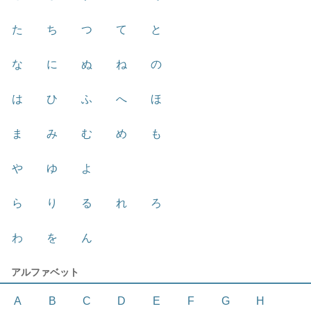
た
ち
つ
て
と
な
に
ぬ
ね
の
は
ひ
ふ
へ
ほ
ま
み
む
め
も
や
ゆ
よ
ら
り
る
れ
ろ
わ
を
ん
アルファベット
A
B
C
D
E
F
G
H