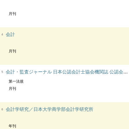
月刊
会計
4
月刊
会計・監査ジャーナル 日本公認会計士協会機関誌 公認会計士と企業・法人を結ぶ情報誌 OH:Accounting & audit journal
5
第一法規
月刊
会計学研究／日本大学商学部会計学研究所
6
年刊