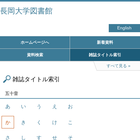
長岡大学図書館
English
ホームページへ
新着資料
資料検索
雑誌タイトル索引
すべて見る
雑誌タイトル索引
五十音
あ
い
う
え
お
か
き
く
け
こ
さ
し
す
せ
そ