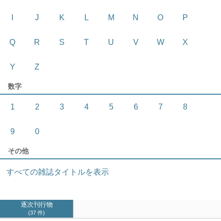
I
J
K
L
M
N
O
P
Q
R
S
T
U
V
W
X
Y
Z
数字
1
2
3
4
5
6
7
8
9
0
その他
すべての雑誌タイトルを表示
逐次刊行物
37 件