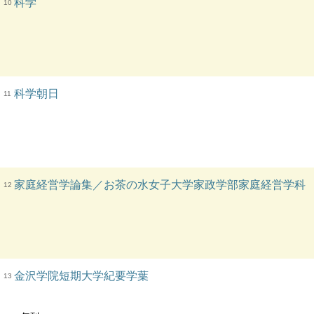
科学
10
科学朝日
11
家庭経営学論集／お茶の水女子大学家政学部家庭経営学科
12
金沢学院短期大学紀要学葉
13